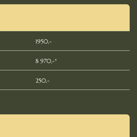
1950,-
8 970,-*
250,-