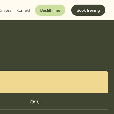
Om oss
Kontakt
Bestill time
Book trening
750,-