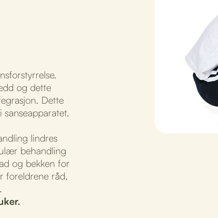
sforstyrrelse.
ledd og dette
tegrasjon. Dette
 i sanseapparatet.
ndling lindres
kulær behandling
rad og bekken for
r foreldrene råd,
.
uker.